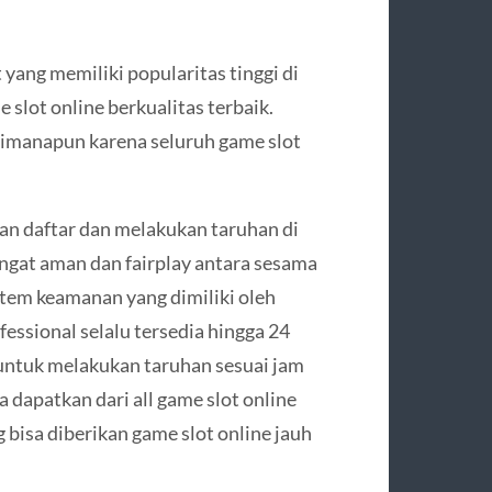
yang memiliki popularitas tinggi di
slot online berkualitas terbaik.
 dimanapun karena seluruh game slot
an daftar dan melakukan taruhan di
sangat aman dan fairplay antara sesama
tem keamanan yang dimiliki oleh
ofessional selalu tersedia hingga 24
ntuk melakukan taruhan sesuai jam
a dapatkan dari all game slot online
g bisa diberikan game slot online jauh