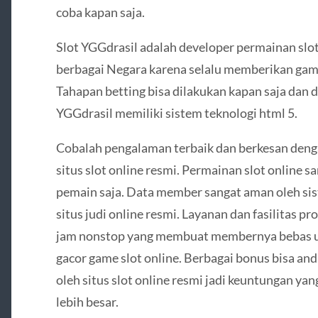
coba kapan saja.
Slot YGGdrasil adalah developer permainan slot 
berbagai Negara karena selalu memberikan game 
Tahapan betting bisa dilakukan kapan saja dan
YGGdrasil memiliki sistem teknologi html 5.
Cobalah pengalaman terbaik dan berkesan deng
situs slot online resmi. Permainan slot online 
pemain saja. Data member sangat aman oleh sis
situs judi online resmi. Layanan dan fasilitas pr
jam nonstop yang membuat membernya bebas u
gacor game slot online. Berbagai bonus bisa and
oleh situs slot online resmi jadi keuntungan yan
lebih besar.