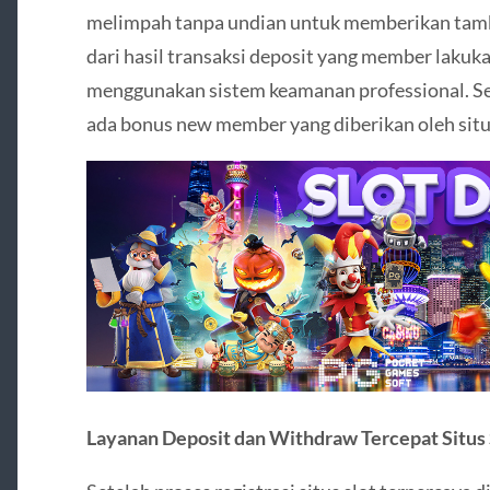
melimpah tanpa undian untuk memberikan tamb
dari hasil transaksi deposit yang member laku
menggunakan sistem keamanan professional. Se
ada bonus new member yang diberikan oleh situs 
Layanan Deposit dan Withdraw Tercepat Situs 