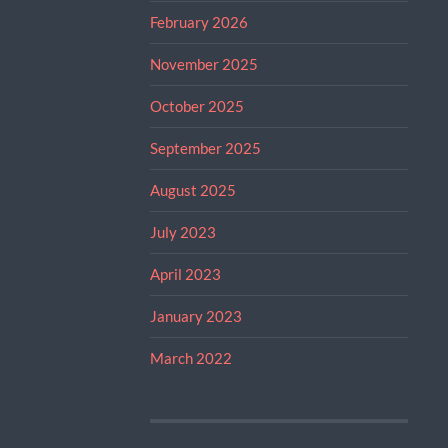
February 2026
November 2025
October 2025
September 2025
August 2025
July 2023
April 2023
January 2023
March 2022