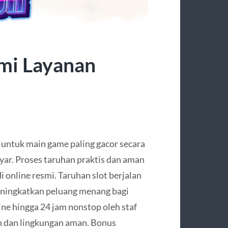
smi Layanan
l untuk main game paling gacor secara
yar. Proses taruhan praktis dan aman
di online resmi. Taruhan slot berjalan
eningkatkan peluang menang bagi
ne hingga 24 jam nonstop oleh staf
n dan lingkungan aman. Bonus