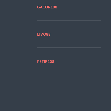
GACOR108
LIVO88
PETIR108