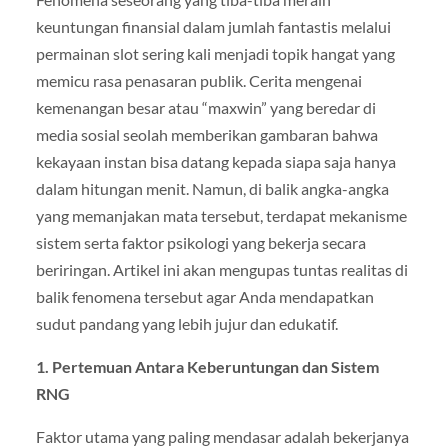
keuntungan finansial dalam jumlah fantastis melalui
permainan slot sering kali menjadi topik hangat yang
memicu rasa penasaran publik. Cerita mengenai
kemenangan besar atau “maxwin” yang beredar di
media sosial seolah memberikan gambaran bahwa
kekayaan instan bisa datang kepada siapa saja hanya
dalam hitungan menit. Namun, di balik angka-angka
yang memanjakan mata tersebut, terdapat mekanisme
sistem serta faktor psikologi yang bekerja secara
beriringan. Artikel ini akan mengupas tuntas realitas di
balik fenomena tersebut agar Anda mendapatkan
sudut pandang yang lebih jujur dan edukatif.
1. Pertemuan Antara Keberuntungan dan Sistem
RNG
Faktor utama yang paling mendasar adalah bekerjanya