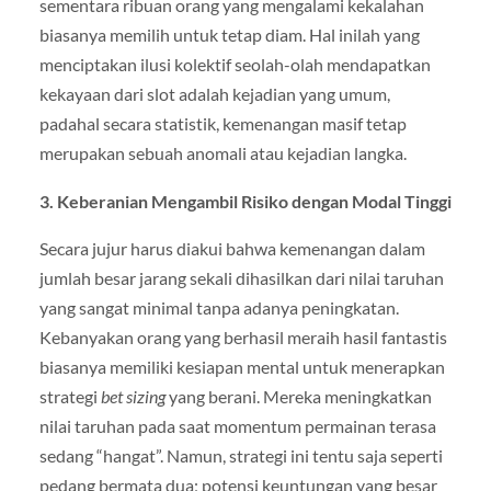
sementara ribuan orang yang mengalami kekalahan
biasanya memilih untuk tetap diam. Hal inilah yang
menciptakan ilusi kolektif seolah-olah mendapatkan
kekayaan dari slot adalah kejadian yang umum,
padahal secara statistik, kemenangan masif tetap
merupakan sebuah anomali atau kejadian langka.
3. Keberanian Mengambil Risiko dengan Modal Tinggi
Secara jujur harus diakui bahwa kemenangan dalam
jumlah besar jarang sekali dihasilkan dari nilai taruhan
yang sangat minimal tanpa adanya peningkatan.
Kebanyakan orang yang berhasil meraih hasil fantastis
biasanya memiliki kesiapan mental untuk menerapkan
strategi
bet sizing
yang berani. Mereka meningkatkan
nilai taruhan pada saat momentum permainan terasa
sedang “hangat”. Namun, strategi ini tentu saja seperti
pedang bermata dua; potensi keuntungan yang besar