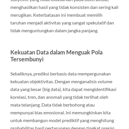
menghasilkan hasil yang tidak konsisten dan sering kali
merugikan. Keterbatasan ini membuat memilih
taruhan menjadi aktivitas yang sangat spekulatif dan
tidak menguntungkan dalam jangka panjang.
Kekuatan Data dalam Menguak Pola
Tersembunyi
Sebaliknya, prediksi berbasis data mempergunakan
kekuatan objektivitas. Dengan menganalisis volume
data yang besar (big data), kita dapat mengidentifikasi
korelasi, tren, dan anomali yang tidak terlihat oleh
mata telanjang. Data tidak berbohong atau
mempunyai bias emosional. Ini memungkinkan kita
untuk membangun model prediktif yang menghitung
probabilitas hasil pertarungan dengan tingkat presisi