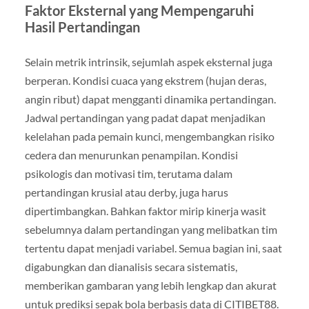
Faktor Eksternal yang Mempengaruhi
Hasil Pertandingan
Selain metrik intrinsik, sejumlah aspek eksternal juga
berperan. Kondisi cuaca yang ekstrem (hujan deras,
angin ribut) dapat mengganti dinamika pertandingan.
Jadwal pertandingan yang padat dapat menjadikan
kelelahan pada pemain kunci, mengembangkan risiko
cedera dan menurunkan penampilan. Kondisi
psikologis dan motivasi tim, terutama dalam
pertandingan krusial atau derby, juga harus
dipertimbangkan. Bahkan faktor mirip kinerja wasit
sebelumnya dalam pertandingan yang melibatkan tim
tertentu dapat menjadi variabel. Semua bagian ini, saat
digabungkan dan dianalisis secara sistematis,
memberikan gambaran yang lebih lengkap dan akurat
untuk prediksi sepak bola berbasis data di CITIBET88.