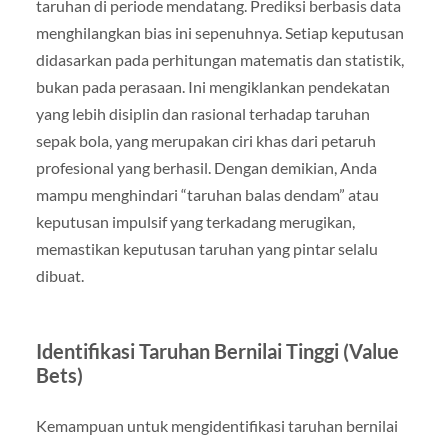
taruhan di periode mendatang. Prediksi berbasis data
menghilangkan bias ini sepenuhnya. Setiap keputusan
didasarkan pada perhitungan matematis dan statistik,
bukan pada perasaan. Ini mengiklankan pendekatan
yang lebih disiplin dan rasional terhadap taruhan
sepak bola, yang merupakan ciri khas dari petaruh
profesional yang berhasil. Dengan demikian, Anda
mampu menghindari “taruhan balas dendam” atau
keputusan impulsif yang terkadang merugikan,
memastikan keputusan taruhan yang pintar selalu
dibuat.
Identifikasi Taruhan Bernilai Tinggi (Value
Bets)
Kemampuan untuk mengidentifikasi taruhan bernilai