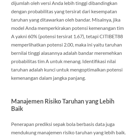
dijumlah oleh versi Anda lebih tinggi dibandingkan
dengan probabilitas yang tersirat dari kesempatan
taruhan yang ditawarkan oleh bandar. Misalnya, jika
model Anda memperkirakan potensi kemenangan tim
A yakni 60% (potensi tersirat 1.67), tetapi CITIBET88
memperlihatkan potensi 2.00, maka ini yaitu taruhan
bernilai tinggi alasannya adalah bandar meremehkan
probabilitas tim A untuk menang. Identifikasi nilai
taruhan adalah kunci untuk mengoptimalkan potensi
kemenangan dalam jangka panjang.
Manajemen Risiko Taruhan yang Lebih
Baik
Penerapan prediksi sepak bola berbasis data juga
mendukung manajemen risiko taruhan yang lebih baik.