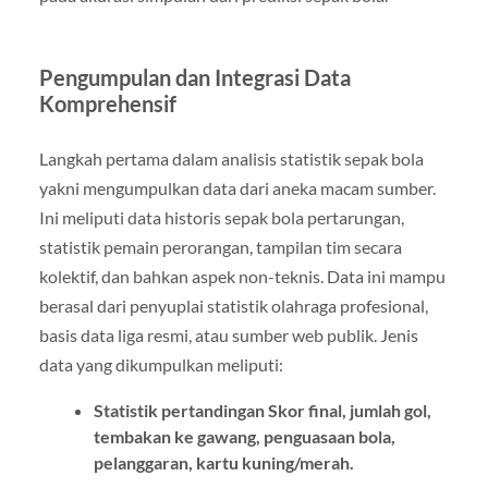
Pengumpulan dan Integrasi Data
Komprehensif
Langkah pertama dalam analisis statistik sepak bola
yakni mengumpulkan data dari aneka macam sumber.
Ini meliputi data historis sepak bola pertarungan,
statistik pemain perorangan, tampilan tim secara
kolektif, dan bahkan aspek non-teknis. Data ini mampu
berasal dari penyuplai statistik olahraga profesional,
basis data liga resmi, atau sumber web publik. Jenis
data yang dikumpulkan meliputi:
Statistik pertandingan Skor final, jumlah gol,
tembakan ke gawang, penguasaan bola,
pelanggaran, kartu kuning/merah.