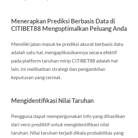
Menerapkan Prediksi Berbasis Data di
CITIBET88 Mengoptimalkan Peluang Anda
Memiliki jalan masuk ke prediksi akurat berbasis data
adalah satu hal, mengaplikasikannya secara efektif
pada platform taruhan mirip CITIBET88 adalah hal
lain. Ini melibatkan strategi dan pengambilan
keputusan yang cermat.
Mengidentifikasi Nilai Taruhan
Pengguna dapat mempergunakan info yang dihasilkan
dari versi prediktif untuk mengidentifikasi nilai
taruhan. Nilai taruhan terjadi dikala probabilitas yang