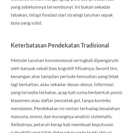
yang sebelumnya tersembunyi. Ini bukan sekadar
tebakan, tetapi fondasi dari strategi taruhan sepak
bola yang solid.
Keterbatasan Pendekatan Tradisional
Metode taruhan konvensional seringkali dipengaruhi
oleh banyak sekali bias kognitif. Misalnya, favorit tim,
kenangan atas tampilan periode kemudian yang tidak
lagi berkaitan, atau sekadar desas-desus. Informasi
yang tersedia terbatas, acap kali cuma berbentuk posisi
klasemen atau daftar pencetak gol, tanpa konteks
mendalam. Pendekatan ini rentan terhadap kesalahan
manusia, emosi, dan kurangnya analisis sistematis.
Akibatnya, petaruh kerap kali membuat keputusan
subyektif yang tidak didasarkan pada bukti aktual,