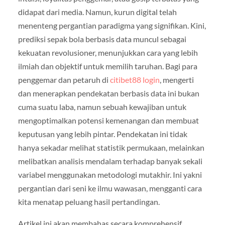
didapat dari media. Namun, kurun digital telah
menenteng pergantian paradigma yang signifikan. Kini,
prediksi sepak bola berbasis data muncul sebagai
kekuatan revolusioner, menunjukkan cara yang lebih
ilmiah dan objektif untuk memilih taruhan. Bagi para
penggemar dan petaruh di
citibet88 login
, mengerti
dan menerapkan pendekatan berbasis data ini bukan
cuma suatu laba, namun sebuah kewajiban untuk
mengoptimalkan potensi kemenangan dan membuat
keputusan yang lebih pintar. Pendekatan ini tidak
hanya sekadar melihat statistik permukaan, melainkan
melibatkan analisis mendalam terhadap banyak sekali
variabel menggunakan metodologi mutakhir. Ini yakni
pergantian dari seni ke ilmu wawasan, mengganti cara
kita menatap peluang hasil pertandingan.
Artikel ini akan membahas secara komprehensif