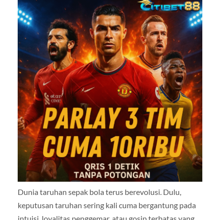
Dunia taruhan sepak bola terus berevolusi. Dulu,
keputusan taruhan sering kali cuma bergantung pada
intuisi, loyalitas penggemar, atau gosip terbatas yang