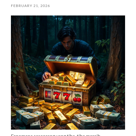
FEBRUARY 21, 2026
Fenomena seseorang yang tiba-tiba meraih