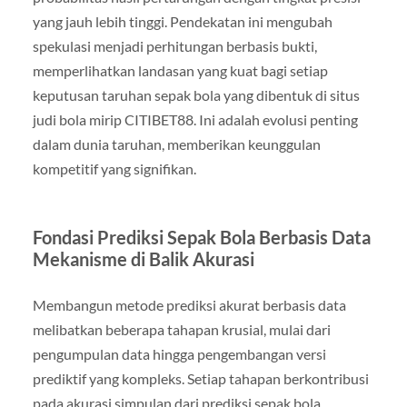
yang jauh lebih tinggi. Pendekatan ini mengubah
spekulasi menjadi perhitungan berbasis bukti,
memperlihatkan landasan yang kuat bagi setiap
keputusan taruhan sepak bola yang dibentuk di situs
judi bola mirip CITIBET88. Ini adalah evolusi penting
dalam dunia taruhan, memberikan keunggulan
kompetitif yang signifikan.
Fondasi Prediksi Sepak Bola Berbasis Data
Mekanisme di Balik Akurasi
Membangun metode prediksi akurat berbasis data
melibatkan beberapa tahapan krusial, mulai dari
pengumpulan data hingga pengembangan versi
prediktif yang kompleks. Setiap tahapan berkontribusi
pada akurasi simpulan dari prediksi sepak bola.