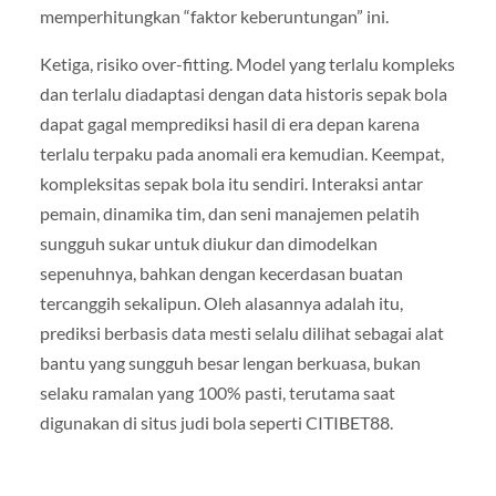
memperhitungkan “faktor keberuntungan” ini.
Ketiga, risiko over-fitting. Model yang terlalu kompleks
dan terlalu diadaptasi dengan data historis sepak bola
dapat gagal memprediksi hasil di era depan karena
terlalu terpaku pada anomali era kemudian. Keempat,
kompleksitas sepak bola itu sendiri. Interaksi antar
pemain, dinamika tim, dan seni manajemen pelatih
sungguh sukar untuk diukur dan dimodelkan
sepenuhnya, bahkan dengan kecerdasan buatan
tercanggih sekalipun. Oleh alasannya adalah itu,
prediksi berbasis data mesti selalu dilihat sebagai alat
bantu yang sungguh besar lengan berkuasa, bukan
selaku ramalan yang 100% pasti, terutama saat
digunakan di situs judi bola seperti CITIBET88.