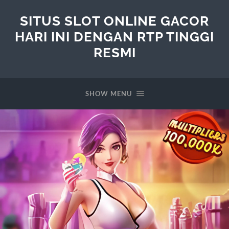
SITUS SLOT ONLINE GACOR
HARI INI DENGAN RTP TINGGI
RESMI
SHOW MENU