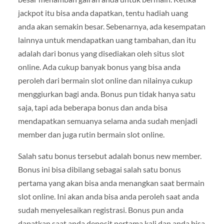
jackpot itu bisa anda dapatkan, tentu hadiah uang
anda akan semakin besar. Sebenarnya, ada kesempatan
lainnya untuk mendapatkan uang tambahan, dan itu
adalah dari bonus yang disediakan oleh situs slot
online. Ada cukup banyak bonus yang bisa anda
peroleh dari bermain slot online dan nilainya cukup
menggiurkan bagi anda. Bonus pun tidak hanya satu
saja, tapi ada beberapa bonus dan anda bisa
mendapatkan semuanya selama anda sudah menjadi
member dan juga rutin bermain slot online.
Salah satu bonus tersebut adalah bonus new member.
Bonus ini bisa dibilang sebagai salah satu bonus
pertama yang akan bisa anda menangkan saat bermain
slot online. Ini akan anda bisa anda peroleh saat anda
sudah menyelesaikan registrasi. Bonus pun anda
dapatkan saat anda deposit pertama kali dan anda bisa