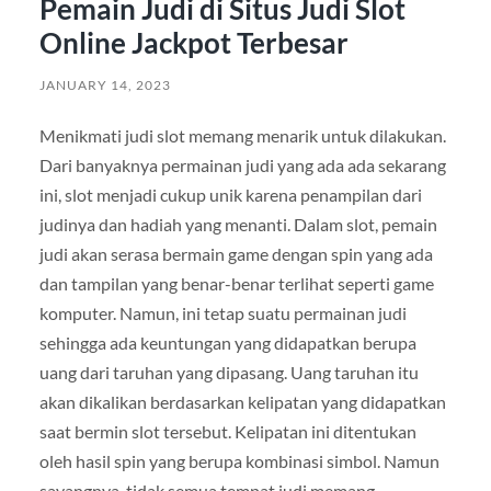
Pemain Judi di Situs Judi Slot
Online Jackpot Terbesar
JANUARY 14, 2023
Menikmati judi slot memang menarik untuk dilakukan.
Dari banyaknya permainan judi yang ada ada sekarang
ini, slot menjadi cukup unik karena penampilan dari
judinya dan hadiah yang menanti. Dalam slot, pemain
judi akan serasa bermain game dengan spin yang ada
dan tampilan yang benar-benar terlihat seperti game
komputer. Namun, ini tetap suatu permainan judi
sehingga ada keuntungan yang didapatkan berupa
uang dari taruhan yang dipasang. Uang taruhan itu
akan dikalikan berdasarkan kelipatan yang didapatkan
saat bermin slot tersebut. Kelipatan ini ditentukan
oleh hasil spin yang berupa kombinasi simbol. Namun
sayangnya, tidak semua tempat judi memang