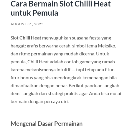
Cara Bermain Slot Chilli Heat
untuk Pemula
AUGUST 31, 2025
Slot
Chilli Heat
menyuguhkan suasana fiesta yang
hangat: grafis berwarna cerah, simbol tema Meksiko,
dan ritme permainan yang mudah dicerna. Untuk
pemula, Chilli Heat adalah contoh game yang ramah
karena mekanismenya intuitif — tapi tetap ada fitur-
fitur bonus yang bisa mendongkrak kemenangan bila
dimanfaatkan dengan benar. Berikut panduan langkah-
demi-langkah dan strategi praktis agar Anda bisa mulai
bermain dengan percaya diri.
Mengenal Dasar Permainan