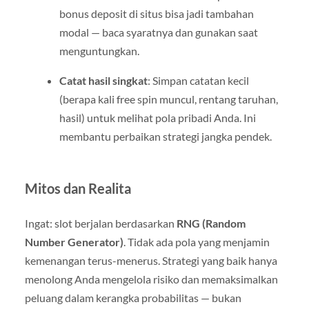
bonus deposit di situs bisa jadi tambahan
modal — baca syaratnya dan gunakan saat
menguntungkan.
Catat hasil singkat
: Simpan catatan kecil
(berapa kali free spin muncul, rentang taruhan,
hasil) untuk melihat pola pribadi Anda. Ini
membantu perbaikan strategi jangka pendek.
Mitos dan Realita
Ingat: slot berjalan berdasarkan
RNG (Random
Number Generator)
. Tidak ada pola yang menjamin
kemenangan terus-menerus. Strategi yang baik hanya
menolong Anda mengelola risiko dan memaksimalkan
peluang dalam kerangka probabilitas — bukan