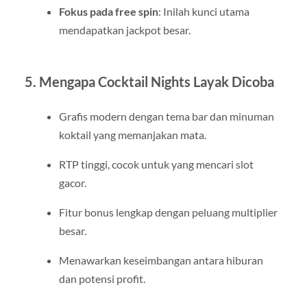
Fokus pada free spin
: Inilah kunci utama
mendapatkan jackpot besar.
5. Mengapa Cocktail Nights Layak Dicoba
Grafis modern dengan tema bar dan minuman
koktail yang memanjakan mata.
RTP tinggi, cocok untuk yang mencari slot
gacor.
Fitur bonus lengkap dengan peluang multiplier
besar.
Menawarkan keseimbangan antara hiburan
dan potensi profit.