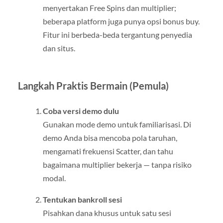
menyertakan Free Spins dan multiplier;
beberapa platform juga punya opsi bonus buy.
Fitur ini berbeda-beda tergantung penyedia
dan situs.
Langkah Praktis Bermain (Pemula)
Coba versi demo dulu
Gunakan mode demo untuk familiarisasi. Di
demo Anda bisa mencoba pola taruhan,
mengamati frekuensi Scatter, dan tahu
bagaimana multiplier bekerja — tanpa risiko
modal.
Tentukan bankroll sesi
Pisahkan dana khusus untuk satu sesi